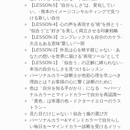
【LESSON-5】"自分らしさ"は、変化してい
い。- 熊本のイメージコンサルティングで見つ
ける新しい自分
【LESSON-4】心の声を表現する"術"を持とう -
"似合う"と"好き"を美しく両立させる印象戦略
【LESSON-3】コンプレックスも自分のカケラ-
欠点もある意味"愛しい"一部
【LESSON-2】外見は心を映す鏡じゃない - あ
なたの想いを世界に届ける"表現ツール"として
【LESSON-1】「似合う」の正解に縛られない -
本当の自分らしさを見つけるレッスン
パーソナルカラー診断士が色彩心理を学ぶべき
理由とは？お客様の心に響く診断のために
色は「自分を知る手がかり」になる 〜パーソ
ナルカラーとマインドカラーで自分を再認識〜
「黄色」は幸運の色～ドクターイエローのラス
トラン～
見た目だけじゃない！似合う服の選び方
パーソナルカラー&マインドカラーで自分らし
い毎日を〜マインドカラー診断を受けるメリッ