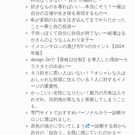
好きなものを着ればいい…本当にそう？〜服は
自分の立場や生き様を表現するもの〜
私が多額のお金を注ぎ込んでまでやりたかった
こと〜夢と自己投資〜
子供っぽくて自分に自信が持てない〜綾瀬はる
かさんのようなふんわり女子〜
イメコンサロンの選び方5つのポイント【2024
年版】
design Jinで【骨格12分類】を導入した理由〜カ
ラスタとの出会い〜
ネコ好きに悪い人はいない！？オシャレな人は
おしゃれな部屋に住んでいる？人に対するイメ
ージの重要性。
かっこいい女性になりたい！魅力の方角は人そ
れぞれ。目的地が異なると座礁してしまうこと
も。
専門サイトでおすすめパーソナルカラー診断サ
ロンに選ばれました
原色の強さに引いてしまう
〜診断する前から
自分の「似合う」を既に感じていたのかも〜