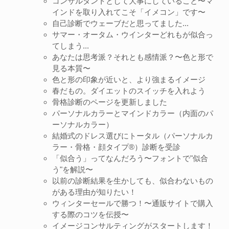
コンサルタントとして大事にしていること〜マ
インドを取り入れてこそ「イメコン」です〜
自己診断でウェーブだと思ってました...
サマー・オータム・ウインターどれもが似合っ
てしまう...
あなたは思考派？それとも感情派？〜色と形で
見る本質〜
色と形の印象が近いと、より強まるイメージ
春だもの。ダイエットのスイッチを入れよう
骨格診断のページを更新しました
パーソナルカラーとマインドカラー（内面のパ
ーソナルカラー）
結婚式のドレス選びにトータル（パーソナルカ
ラー・骨格・顔タイプ®︎）診断を受診
「似合う」ってなんだろう〜フォントで"似合
う"を解説〜
以前の診断結果を生かしても、似合わないもの
がある理由が知りたい！
ウィンターセールで勝つ！〜通販サイトで購入
する際のコツを伝授〜
イメージコンサルティングがスタートします！