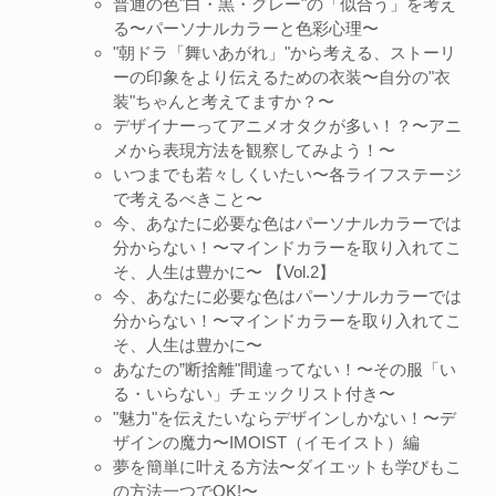
普通の色"白・黒・グレー"の「似合う」を考え
る〜パーソナルカラーと色彩心理〜
"朝ドラ「舞いあがれ」"から考える、ストーリ
ーの印象をより伝えるための衣装〜自分の"衣
装"ちゃんと考えてますか？〜
デザイナーってアニメオタクが多い！？〜アニ
メから表現方法を観察してみよう！〜
いつまでも若々しくいたい〜各ライフステージ
で考えるべきこと〜
今、あなたに必要な色はパーソナルカラーでは
分からない！〜マインドカラーを取り入れてこ
そ、人生は豊かに〜 【Vol.2】
今、あなたに必要な色はパーソナルカラーでは
分からない！〜マインドカラーを取り入れてこ
そ、人生は豊かに〜
あなたの”断捨離"間違ってない！〜その服「い
る・いらない」チェックリスト付き〜
"魅力"を伝えたいならデザインしかない！〜デ
ザインの魔力〜IMOIST（イモイスト）編
夢を簡単に叶える方法〜ダイエットも学びもこ
の方法一つでOK!〜