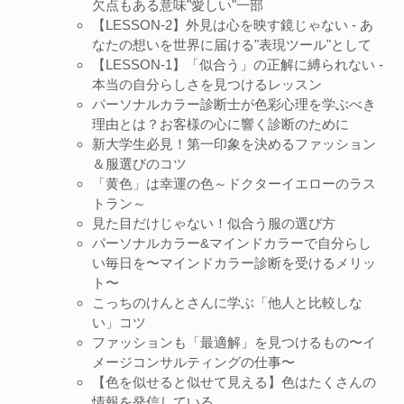
欠点もある意味"愛しい"一部
【LESSON-2】外見は心を映す鏡じゃない - あ
なたの想いを世界に届ける"表現ツール"として
【LESSON-1】「似合う」の正解に縛られない -
本当の自分らしさを見つけるレッスン
パーソナルカラー診断士が色彩心理を学ぶべき
理由とは？お客様の心に響く診断のために
新大学生必見！第一印象を決めるファッション
＆服選びのコツ
「黄色」は幸運の色～ドクターイエローのラス
トラン～
見た目だけじゃない！似合う服の選び方
パーソナルカラー&マインドカラーで自分らし
い毎日を〜マインドカラー診断を受けるメリッ
ト〜
こっちのけんとさんに学ぶ「他人と比較しな
い」コツ
ファッションも「最適解」を見つけるもの〜イ
メージコンサルティングの仕事〜
【色を似せると似せて見える】色はたくさんの
情報を発信している