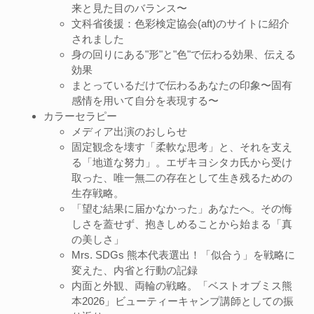
来と見た目のバランス〜
文科省後援：色彩検定協会(aft)のサイトに紹介
されました
身の回りにある"形"と"色"で伝わる効果、伝える
効果
まとっているだけで伝わるあなたの印象〜固有
感情を用いて自分を表現する〜
カラーセラピー
メディア出演のおしらせ
固定観念を壊す「柔軟な思考」と、それを支え
る「地道な努力」。エザキヨシタカ氏から受け
取った、唯一無二の存在として生き残るための
生存戦略。
「望む結果に届かなかった」あなたへ。その悔
しさを蓋せず、抱きしめることから始まる「真
の美しさ」
Mrs. SDGs 熊本代表選出！「似合う」を戦略に
変えた、内省と行動の記録
内面と外観、両輪の戦略。「ベストオブミス熊
本2026」ビューティーキャンプ講師としての振