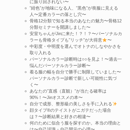
に振り回されない〜
"紺色"が地味になる人、"黒色"が喪服に見える
人〜定番カラーの落とし穴〜
骨格12分類で知る本当のあなたの魅力〜骨格12
分類セミナーを開講しました〜
安室ちゃんがJinに来た！？！？〜パーソナルカ
ラーも骨格タイプも"リッチ"が大得意
〜
中彩度・中明度を選んでオトナのしなやかさを
取り入れる
パーソナルカラー診断時は○○を見よ！〜過去一
悩んだパーソナルカラー診断〜
着る服の幅を自分で勝手に制限していました〜
パーソナルカラー診断で新しい可能性に気づ
く〜
あなたの"直感（直観）"が当たる確率は
90%！〜Jinオススメの本〜
自分で成形、整形級の美しさを手に入れる
顔タイプ®︎のテイストがニガテだった場合
は？〜診断結果と好きの相違〜
何のために似合う服を探すのか。本当の理由と
は〜自己認識・自己開示の心理〜