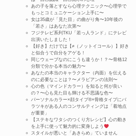
あの子を落とすなら心理テクニック〜心理学で
もっとコミュニケーション上手に〜
女は35歳が「見た目」の曲がり角〜10年後の
「若さ」はあなた次第〜
フジテレビ系列TKU「若っ人ランド」にテレビ
出演いたしました！
【好き】だけでは【≠（ノットイコール）】好き
と似合うで自分をアゲる！
同じウェーブなのにこうも違うか！？〜骨格12
分類で分かる本当の魅力〜
あなたの本当のキャラクター（内面）を伝える
のに必要なことは？〜メラビアンの法則〜
心の色（マインドカラー）を知ると何が良い
の？〜心も見た目も輝ける不思議な色〜
パーソナルカラー×顔タイプ®︎×骨格タイプにバ
ラツキがある人のコンサルティングは「着地点
が重要」
【ステキなワタシのつくり方レシピ】心の動き
を上手に使って魅力的に変身しよう
スタイルが悪いと「あきらめ」ていません