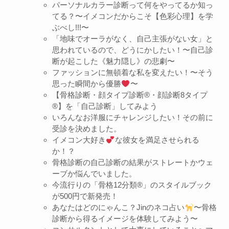
パーソナルカラー診断って何をやってるか知っ
てる？〜イメコンだからこそ【色彩心理】を学
ぶべし!!!〜
「地味でオーラがなく、自己主張がない女」と
思われているので、どうにかしたい！〜自己診
断が起こした《魅力隠し》の悲劇〜
ファッションに無頓着な私を変えたい！〜そう
思った瞬間から優勝
〜
【骨格診断・顔タイプ診断®︎・顔診断8タイプ
®︎】を「自己診断」してみよう
いろんなお洋服にチャレンジしたい！その前に
受診を決めました。
イメコン大好き
な彼女を満足させられる
か！？
骨格診断の自己診断の結果がストレートかウェ
ーブか悩んでいました。
今流行りの「骨格12分類®︎」のスタイルブック
が500円で新発売！
あなたはどのにゃんこ？Jinのネコ占い
〜骨格
診断から得るイメージを体験してみよう〜