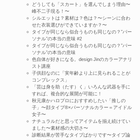
どうしても「スカート」を選んでしまう理由〜
峰不二子現る！〜
シルエットは？素材は？色は？〜シーンに合わ
せた衣装選びができていますか？〜
タイプが同じなら似合うものも同じなの？"パー
ソナル"の本当の意味 #2
タイプが同じなら似合うものも同じなの？"パー
ソナル"の本当の意味
色自体が好きになる。design Jinのカラーアナリ
スト講座
子供顔なのに「実年齢より上に見られることが
コンプレックス」
「芸は身を助（たす）く」いろんな武器を手に
すれば、複合的な展開が可能に！
秋元康かハロプロにおすすめしたい「推しの
子」〜顔タイプ®️×パーソナルカラー＝アイドル
女子〜
ナチュラルだと思ってアイテムを揃え続けてい
ました〜素材感の大切さ〜
診断結果が苦手なタイプばかりです〜タイプ論