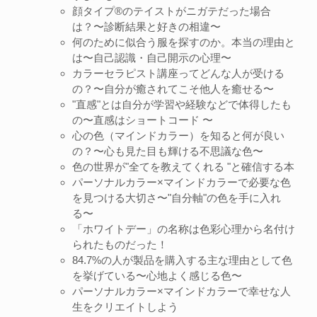
顔タイプ®︎のテイストがニガテだった場合
は？〜診断結果と好きの相違〜
何のために似合う服を探すのか。本当の理由と
は〜自己認識・自己開示の心理〜
カラーセラピスト講座ってどんな人が受ける
の？〜自分が癒されてこそ他人を癒せる〜
"直感"とは自分が学習や経験などで体得したも
の〜直感はショートコード 〜
心の色（マインドカラー）を知ると何が良い
の？〜心も見た目も輝ける不思議な色〜
色の世界が"全てを教えてくれる "と確信する本
パーソナルカラー×マインドカラーで必要な色
を見つける大切さ〜"自分軸"の色を手に入れ
る〜
「ホワイトデー」の名称は色彩心理から名付け
られたものだった！
84.7%の人が製品を購入する主な理由として色
を挙げている〜心地よく感じる色〜
パーソナルカラー×マインドカラーで幸せな人
生をクリエイトしよう