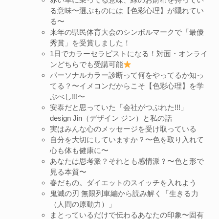
る意味〜選ぶものには【色彩心理】が隠れてい
る〜
来年の県民体育大会のシンボルマークで「最優
秀賞」を受賞しました！
1日でカラーセラピストになる！対面・オンライ
ンどちらでも受講可能
パーソナルカラー診断って何をやってるか知っ
てる？〜イメコンだからこそ【色彩心理】を学
ぶべし!!!〜
安泰だと思っていた「会社がつぶれた!!!」
design Jin（デザイン ジン）と私の話
実はみんな心のメッセージを受け取っている
自分を大切にしていますか？〜色を取り入れて
心も体も健康に〜
あなたは思考派？それとも感情派？〜色と形で
見る本質〜
春だもの。ダイエットのスイッチを入れよう
鬼滅の刃 無限列車編から読み解く「生きる力
（人間の原動力）」
まとっているだけで伝わるあなたの印象〜固有