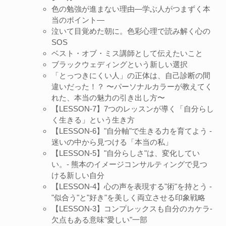
色の勉強が進まない理由―学ぶ人がつまずく本
当のポイント―
泣いて目覚めた朝に。色彩心理で読み解く心の
SOS
ベスト・オブ・ミス講師として伝えたいこと
ブラックウェディングという新しい選択
「とっつきにくい人」の正体は、自己診断の間
違いだった！？ 〜パーソナルカラーが教えてく
れた、本当の魅力の引き出し方〜
【LESSON-7】7つのレッスンが導く「自分らし
く生きる」という生き方
【LESSON-6】"自分軸"で生きる力を育てよう -
迷いの中から見つける「本当の私」
【LESSON-5】"自分らしさ"は、変化してい
い。- 熊本のイメージコンサルティングで見つ
ける新しい自分
【LESSON-4】心の声を表現する"術"を持とう -
"似合う"と"好き"を美しく両立させる印象戦略
【LESSON-3】コンプレックスも自分のカケラ-
欠点もある意味"愛しい"一部