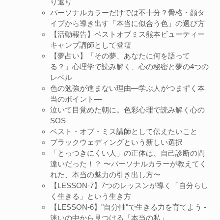
り返り
パーソナルカラーだけでは不十分？骨格・顔タ
イプから導き出す「本当に似合う色」の選び方
【活動報告】ベストオブミス熊本ビューティー
キャンプ講師として登壇
【夢占い】「その夢、あなたに何を語って
る？」心理学で読み解く、心の秘密と夢の4つの
レベル
色の勉強が進まない理由―学ぶ人がつまずく本
当のポイント―
泣いて目覚めた朝に。色彩心理で読み解く心の
SOS
ベスト・オブ・ミス講師として伝えたいこと
ブラックウェディングという新しい選択
「とっつきにくい人」の正体は、自己診断の間
違いだった！？ 〜パーソナルカラーが教えてく
れた、本当の魅力の引き出し方〜
【LESSON-7】7つのレッスンが導く「自分らし
く生きる」という生き方
【LESSON-6】"自分軸"で生きる力を育てよう -
迷いの中から見つける「本当の私」