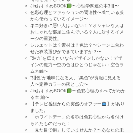
JinおすすめBOOK
〜心理学関連の本3冊〜
色彩心理とファッションの関連性〜着ている服
から伝わっているイメージ〜
ネコ好きに悪い人はいない！？オシャレな人は
おしゃれな部屋に住んでいる？人に対するイメ
ージの重要性。
シルエットは？素材は？色は？〜シーンに合わ
せた衣装選びができていますか？〜
"魅力"を伝えたいならデザインしかない！デザ
インの魔力〜空の色はひとつじゃない：空色ラ
ムネ編〜
"紺色"が地味になる人、"黒色"が喪服に見える
人〜定番カラーの落とし穴〜
JinおすすめBOOK
〜色彩心理のすべてがわか
る本 編〜
【テレビ番組からの突然のオファー
】があり
ました。
「ホワイトデー」の名称は色彩心理から名付け
られたものだった！
「見た目で損」していませんか？〜あなたの未