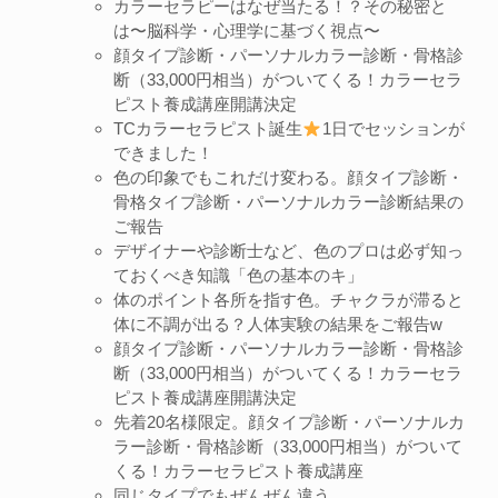
カラーセラピーはなぜ当たる！？その秘密と
は〜脳科学・心理学に基づく視点〜
顔タイプ診断・パーソナルカラー診断・骨格診
断（33,000円相当）がついてくる！カラーセラ
ピスト養成講座開講決定
TCカラーセラピスト誕生
1日でセッションが
できました！
色の印象でもこれだけ変わる。顔タイプ診断・
骨格タイプ診断・パーソナルカラー診断結果の
ご報告
デザイナーや診断士など、色のプロは必ず知っ
ておくべき知識「色の基本のキ」
体のポイント各所を指す色。チャクラが滞ると
体に不調が出る？人体実験の結果をご報告w
顔タイプ診断・パーソナルカラー診断・骨格診
断（33,000円相当）がついてくる！カラーセラ
ピスト養成講座開講決定
先着20名様限定。顔タイプ診断・パーソナルカ
ラー診断・骨格診断（33,000円相当）がついて
くる！カラーセラピスト養成講座
同じタイプでもぜんぜん違う