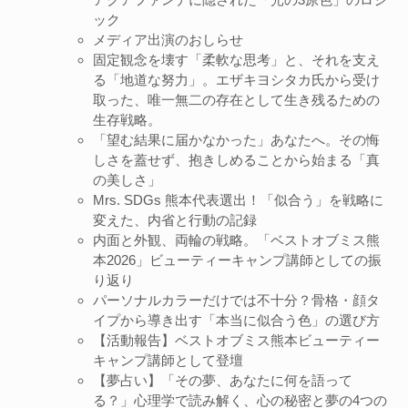
ック
メディア出演のおしらせ
固定観念を壊す「柔軟な思考」と、それを支え
る「地道な努力」。エザキヨシタカ氏から受け
取った、唯一無二の存在として生き残るための
生存戦略。
「望む結果に届かなかった」あなたへ。その悔
しさを蓋せず、抱きしめることから始まる「真
の美しさ」
Mrs. SDGs 熊本代表選出！「似合う」を戦略に
変えた、内省と行動の記録
内面と外観、両輪の戦略。「ベストオブミス熊
本2026」ビューティーキャンプ講師としての振
り返り
パーソナルカラーだけでは不十分？骨格・顔タ
イプから導き出す「本当に似合う色」の選び方
【活動報告】ベストオブミス熊本ビューティー
キャンプ講師として登壇
【夢占い】「その夢、あなたに何を語って
る？」心理学で読み解く、心の秘密と夢の4つの