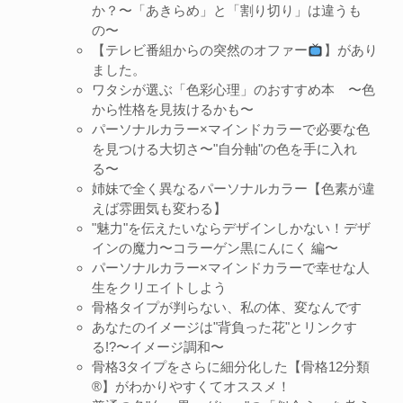
か？〜「あきらめ」と「割り切り」は違うも
の〜
【テレビ番組からの突然のオファー
】があり
ました。
ワタシが選ぶ「色彩心理」のおすすめ本 〜色
から性格を見抜けるかも〜
パーソナルカラー×マインドカラーで必要な色
を見つける大切さ〜"自分軸"の色を手に入れ
る〜
姉妹で全く異なるパーソナルカラー【色素が違
えば雰囲気も変わる】
"魅力"を伝えたいならデザインしかない！デザ
インの魔力〜コラーゲン黒にんにく 編〜
パーソナルカラー×マインドカラーで幸せな人
生をクリエイトしよう
骨格タイプが判らない、私の体、変なんです
あなたのイメージは"背負った花"とリンクす
る!?〜イメージ調和〜
骨格3タイプをさらに細分化した【骨格12分類
®︎】がわかりやすくてオススメ！