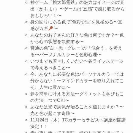
神ゲーム「桃太郎電鉄」の魅力はイメージの演
出（かもよ♪）〜ゲームは"五感"で感じ取るから
おもしろい！〜
身の回りにある色で"色彩心理"を見極める〜直
感がカギ
〜
あなたのお子さんの好きな色は何ですか？〜色
から心の状態を観察する〜
普通の色"白・黒・グレー"の「似合う」を考え
る〜パーソナルカラーと色彩心理〜
いつまでも若々しくいたい〜各ライフステージ
で考えるべきこと〜
今、あなたに必要な色はパーソナルカラーでは
分からない！〜マインドカラーを取り入れてこ
そ、人生は豊かに〜
夢を簡単に叶える方法〜ダイエットも学びもこ
の方法一つでOK!〜
あなたは光で病気が治ることを信じますか？〜
光と色が起こす奇跡〜
11月24日（木）TCカラーセラピスト講座が開講
決定！！
赤い車に乗ってる意味、緑のお財布を持ってい