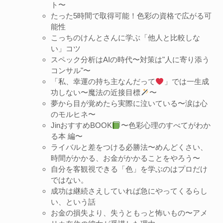
ト〜
たった5時間で取得可能！色彩の資格で広がる可
能性
こっちのけんとさんに学ぶ「他人と比較しな
い」コツ
スペック分析はAIの時代〜対策は"人に寄り添う
コンサル"〜
「私、幸運の持ち主なんだって
」では一生成
功しない〜魔法の近接目標
〜
夢から目が覚めたら実際に泣いている〜涙は心
のモルヒネ〜
JinおすすめBOOK
〜色彩心理のすべてがわか
る本 編〜
ライバルと差をつける必勝法〜めんどくさい、
時間がかかる、お金がかかることをやろう〜
自分を客観視できる「色」を学ぶのはプロだけ
ではない。
成功は継続さえしていれば急にやってくるらし
い、という話
お金の損失より、失うともっと怖いもの〜アメ