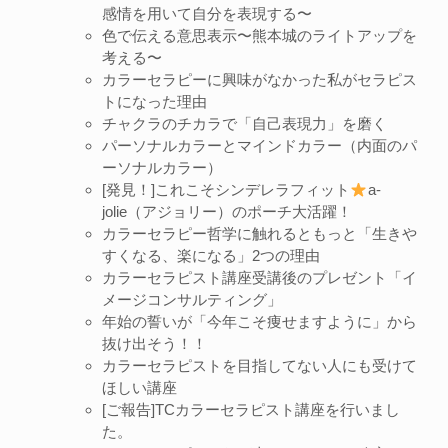
感情を用いて自分を表現する〜
色で伝える意思表示〜熊本城のライトアップを
考える〜
カラーセラピーに興味がなかった私がセラピス
トになった理由
チャクラのチカラで「自己表現力」を磨く
パーソナルカラーとマインドカラー（内面のパ
ーソナルカラー）
[発見！]これこそシンデレラフィット
a-
jolie（アジョリー）のポーチ大活躍！
カラーセラピー哲学に触れるともっと「生きや
すくなる、楽になる」2つの理由
カラーセラピスト講座受講後のプレゼント「イ
メージコンサルティング」
年始の誓いが「今年こそ痩せますように」から
抜け出そう！！
カラーセラピストを目指してない人にも受けて
ほしい講座
[ご報告]TCカラーセラピスト講座を行いまし
た。