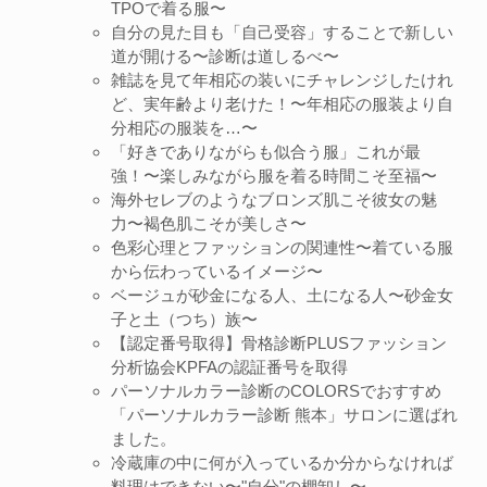
TPOで着る服〜
自分の見た目も「自己受容」することで新しい
道が開ける〜診断は道しるべ〜
雑誌を見て年相応の装いにチャレンジしたけれ
ど、実年齢より老けた！〜年相応の服装より自
分相応の服装を…〜
「好きでありながらも似合う服」これが最
強！〜楽しみながら服を着る時間こそ至福〜
海外セレブのようなブロンズ肌こそ彼女の魅
力〜褐色肌こそが美しさ〜
色彩心理とファッションの関連性〜着ている服
から伝わっているイメージ〜
ベージュが砂金になる人、土になる人〜砂金女
子と土（つち）族〜
【認定番号取得】骨格診断PLUSファッション
分析協会KPFAの認証番号を取得
パーソナルカラー診断のCOLORSでおすすめ
「パーソナルカラー診断 熊本」サロンに選ばれ
ました。
冷蔵庫の中に何が入っているか分からなければ
料理はできない〜"自分"の棚卸し〜