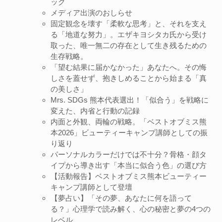
ック
メディア出演のおしらせ
固定観念を壊す「柔軟な思考」と、それを支え
る「地道な努力」。エザキヨシタカ氏から受け
取った、唯一無二の存在として生き残るための
生存戦略。
「望む結果に届かなかった」あなたへ。その悔
しさを蓋せず、抱きしめることから始まる「真
の美しさ」
Mrs. SDGs 熊本代表選出！「似合う」を戦略に
変えた、内省と行動の記録
内面と外観、両輪の戦略。「ベストオブミス熊
本2026」ビューティーキャンプ講師としての振
り返り
パーソナルカラーだけでは不十分？骨格・顔タ
イプから導き出す「本当に似合う色」の選び方
【活動報告】ベストオブミス熊本ビューティー
キャンプ講師として登壇
【夢占い】「その夢、あなたに何を語って
る？」心理学で読み解く、心の秘密と夢の4つの
レベル