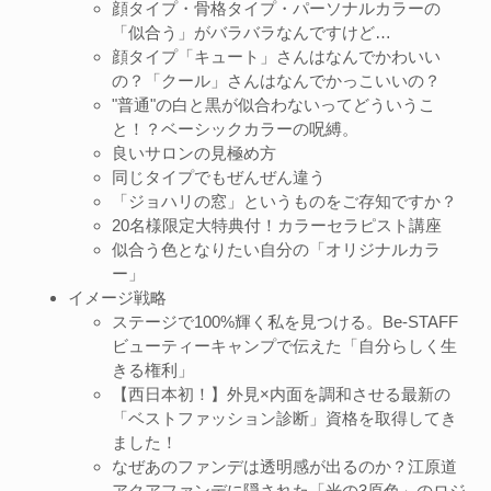
顔タイプ・骨格タイプ・パーソナルカラーの
「似合う」がバラバラなんですけど…
顔タイプ「キュート」さんはなんでかわいい
の？「クール」さんはなんでかっこいいの？
"普通"の白と黒が似合わないってどういうこ
と！？ベーシックカラーの呪縛。
良いサロンの見極め方
同じタイプでもぜんぜん違う
「ジョハリの窓」というものをご存知ですか？
20名様限定大特典付！カラーセラピスト講座
似合う色となりたい自分の「オリジナルカラ
ー」
イメージ戦略
ステージで100%輝く私を見つける。Be-STAFF
ビューティーキャンプで伝えた「自分らしく生
きる権利」
【西日本初！】外見×内面を調和させる最新の
「ベストファッション診断」資格を取得してき
ました！
なぜあのファンデは透明感が出るのか？江原道
アクアファンデに隠された「光の3原色」のロジ