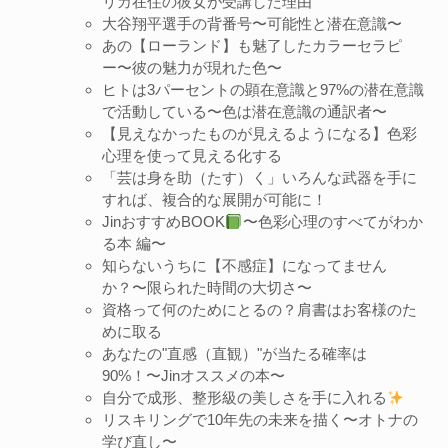
リカ在住の彼女が受講した理由
大谷翔平選手の背番号〜可能性と潜在意識〜
あの【ローランド】も魅了したカラーセラピ
ー〜彼の魅力が現れた色〜
ヒトは3パーセントの顕在意識と97%の潜在意識
で活動している〜色は潜在意識の通訳者〜
【見えなかったものが見えるようになる】色彩
心理を使って見える化する
「芸は身を助（たす）く」いろんな武器を手に
すれば、複合的な展開が可能に！
JinおすすめBOOK
〜色彩心理のすべてがわか
る本 編〜
知らないうちに【不感症】になってません
か？〜限られた時間の大切さ〜
資格って何のためにとるの？肩書はお客様のた
めに取る
あなたの"直感（直観）"が当たる確率は
90%！〜Jinオススメの本〜
自分で成形、整形級の美しさを手に入れる
リスキリングで10年先の未来を描く〜オトナの
学び直し〜