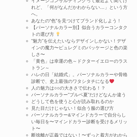
イメージコンサルティングって最近よく聞くけ
れど、「何がなんだかわからない…」という方
へ。
あなたの“色”を見つけてブランド化しよう！
【パーソナルカラー別】似合うカラーコンタク
トの選び方
"魅力"を伝えたいならデザインしかない！デザ
インの魔力〜ピュレグミのパッケージと色の楽
しさ〜
「黄色」は幸運の色～ドクターイエローのラス
トラン～
ハレの日「結婚式」。パーソナルカラーや骨格
診断で、史上最強のワタシタチになる
人の魅力は○○の大きさで伝わる！？
パーソナルカラー"ブルベ夏"だけどなんか違う
どうして色を使うと心が読み取れるのか
見た目だけじゃない！似合う服の選び方
パーソナルカラー&マインドカラーで自分らし
い毎日を〜マインドカラー診断を受けるメリッ
ト〜
断捨離が正義ではない！〜ずっと着方がわから