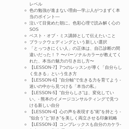
レベル
色の勉強が進まない理由―学ぶ人がつまずく本
当のポイント―
泣いて目覚めた朝に。色彩心理で読み解く心の
SOS
ベスト・オブ・ミス講師として伝えたいこと
ブラックウェディングという新しい選択
「とっつきにくい人」の正体は、自己診断の間
違いだった！？ 〜パーソナルカラーが教えてく
れた、本当の魅力の引き出し方〜
【LESSON-7】7つのレッスンが導く「自分らし
く生きる」という生き方
【LESSON-6】"自分軸"で生きる力を育てよう -
迷いの中から見つける「本当の私」
【LESSON-5】"自分らしさ"は、変化してい
い。- 熊本のイメージコンサルティングで見つ
ける新しい自分
【LESSON-4】心の声を表現する"術"を持とう -
"似合う"と"好き"を美しく両立させる印象戦略
【LESSON-3】コンプレックスも自分のカケラ-