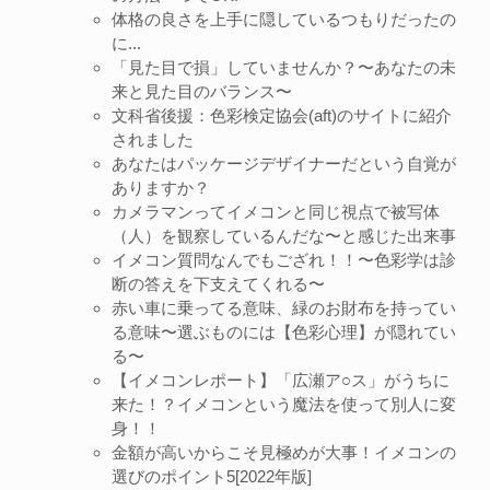
体格の良さを上手に隠しているつもりだったの
に...
「見た目で損」していませんか？〜あなたの未
来と見た目のバランス〜
文科省後援：色彩検定協会(aft)のサイトに紹介
されました
あなたはパッケージデザイナーだという自覚が
ありますか？
カメラマンってイメコンと同じ視点で被写体
（人）を観察しているんだな〜と感じた出来事
イメコン質問なんでもござれ！！〜色彩学は診
断の答えを下支えてくれる〜
赤い車に乗ってる意味、緑のお財布を持ってい
る意味〜選ぶものには【色彩心理】が隠れてい
る〜
【イメコンレポート】「広瀬ア○ス」がうちに
来た！？イメコンという魔法を使って別人に変
身！！
金額が高いからこそ見極めが大事！イメコンの
選びのポイント5[2022年版]