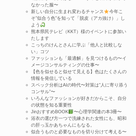
なかった服〜
新しい自分に生まれ変わるチャンス
今年こ
そ"似合う色"を知って「脱皮（アカ抜け）」し
よう
熊本県民テレビ（KKT）様のイベントに参加い
たします
こっちのけんとさんに学ぶ「他人と比較しな
い」コツ
ファッションも「最適解」を見つけるもの〜イ
メージコンサルティングの仕事〜
【色を似せると似せて見える】色はたくさんの
情報を発信している
スペック分析はAIの時代〜対策は"人に寄り添う
コンサル"〜
いろんなファッションが好きだからこそ、自分
の状態を知る重要性
JinおすすめBOOK
〜心理学関連の本3冊〜
浴衣の選び方一つで洗練された女性にも、昭和
の肝っ玉かあちゃんにもなる。
似合うものと必要なものを切り分けて考える〜