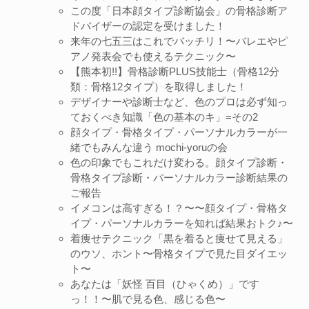
この度「日本顔タイプ診断協会」の骨格診断ア
ドバイザーの認定を受けました！
来年の七五三はこれでバッチリ！〜バレエやピ
アノ発表会でも使えるテクニック〜
【熊本初!!】骨格診断PLUS技能士（骨格12分
類：骨格12タイプ）を取得しました！
デザイナーや診断士など、色のプロは必ず知っ
ておくべき知識「色の基本のキ」=その2
顔タイプ・骨格タイプ・パーソナルカラーが一
緒でもみんな違う mochi-yoruの会
色の印象でもこれだけ変わる。顔タイプ診断・
骨格タイプ診断・パーソナルカラー診断結果の
ご報告
イメコンは高すぎる！？〜〜顔タイプ・骨格タ
イプ・パーソナルカラーを知れば結果おトク♪〜
着痩せテクニック「黒を着ると痩せて見える」
のウソ、ホント〜骨格タイプで見た目ダイエッ
ト〜
あなたは「妖怪 百目（ひゃくめ）」です
っ！！〜肌で見る色、感じる色〜