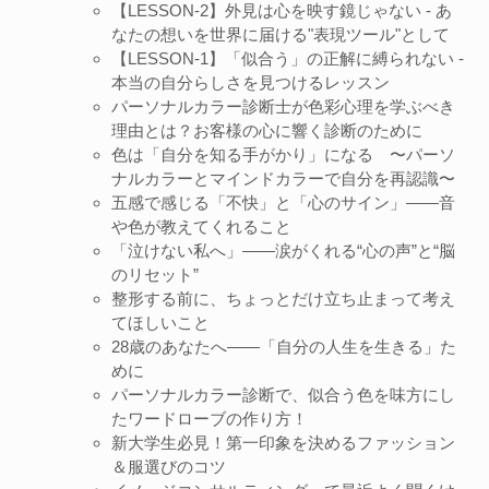
【LESSON-2】外見は心を映す鏡じゃない - あ
なたの想いを世界に届ける"表現ツール"として
【LESSON-1】「似合う」の正解に縛られない -
本当の自分らしさを見つけるレッスン
パーソナルカラー診断士が色彩心理を学ぶべき
理由とは？お客様の心に響く診断のために
色は「自分を知る手がかり」になる 〜パーソ
ナルカラーとマインドカラーで自分を再認識〜
五感で感じる「不快」と「心のサイン」——音
や色が教えてくれること
「泣けない私へ」——涙がくれる“心の声”と“脳
のリセット”
整形する前に、ちょっとだけ立ち止まって考え
てほしいこと
28歳のあなたへ——「自分の人生を生きる」た
めに
パーソナルカラー診断で、似合う色を味方にし
たワードローブの作り方！
新大学生必見！第一印象を決めるファッション
＆服選びのコツ