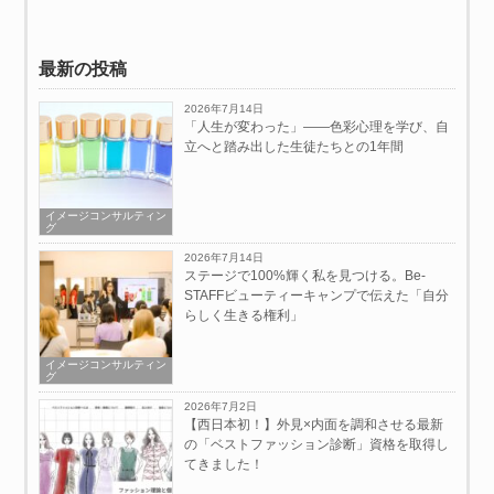
最新の投稿
2026年7月14日
「人生が変わった」——色彩心理を学び、自
立へと踏み出した生徒たちとの1年間
イメージコンサルティン
グ
2026年7月14日
ステージで100%輝く私を見つける。Be-
STAFFビューティーキャンプで伝えた「自分
らしく生きる権利」
イメージコンサルティン
グ
2026年7月2日
【西日本初！】外見×内面を調和させる最新
の「ベストファッション診断」資格を取得し
てきました！