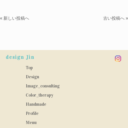
« 新しい投稿へ
古い投稿へ »
design Jin
Top
Design
Image_consulting
Color_therapy
Handmade
Profile
Menu