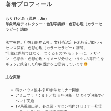
著者プロフィール
もり ひとみ（通称：Jin）
印象戦略ディレクター・色彩学講師・色彩心理（カラーセ
ラピー）講師
熊本在住。印象戦略歴20年。文科省認定 色彩検定講師ライ
センス保有。色彩心理（カラーセラピー）講師。
“印象は偶然ではなく、つくるもの”をモットーに、デザイ
ン・色彩学・色彩心理・イメージ分析という4つの専門性を
ギュッと統合した印象設計をご提供しています
主な実績
積水ハウス熊本様 印象学セミナー開催
アミュプラザくまもと様 骨格診断・顔タイプ診断®︎イ
ベント実施
TV局番組出演、各企業・サロン様向けセミナー登壇