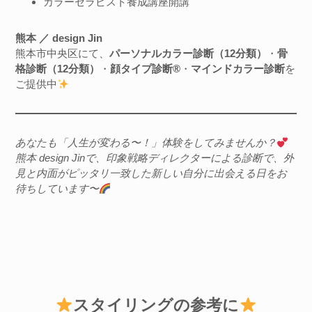
カラーセラピスト養成講座開講
熊本 ／ design Jin
熊本市中央区にて、
パーソナルカラー診断（12分類）
・
骨
格診断（12分類）
・
顔タイプ診断®︎
・
マインドカラー診断
を
ご提供中
あなたも「人生が変わる〜！」体験をしてみませんか？
熊本 design Jinで、印象戦略ディレクターによる診断で、外
見と内面がピッタリ一致した新しい自分に出会える日をお
待ちしています〜
スタイリングの参考に