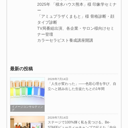
2025年 「積水ハウス熊本」様 印象学セミナ
ー
「アミュプラザくまもと」様 骨格診断・顔
タイプ診断
TV局番組出演、各企業・サロン様向けセミ
ナー登壇
カラーセラピスト養成講座開講
最新の投稿
2026年7月14日
「人生が変わった」——色彩心理を学び、自
立へと踏み出した生徒たちとの1年間
イメージコンサルティン
グ
2026年7月14日
ステージで100%輝く私を見つける。Be-
STAFFビューティーキャンプで伝えた「自分