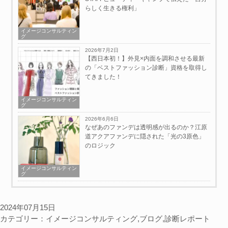
らしく生きる権利」
イメージコンサルティン
グ
2026年7月2日
【西日本初！】外見×内面を調和させる最新
の「ベストファッション診断」資格を取得し
てきました！
イメージコンサルティン
グ
2026年6月6日
なぜあのファンデは透明感が出るのか？江原
道アクアファンデに隠された「光の3原色」
のロジック
イメージコンサルティン
グ
2024年07月15日
カテゴリー：
イメージコンサルティング
,
ブログ
,
診断レポート