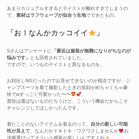
あまりカジュアルすぎるとテイストが離れすぎてしまうの
で、
素材はラフウェーブが似合う生地
でできたもの。
「お！なんかカッコイイ
」
Sさんはアンケートに
「最近は服装が無難になりがちなのが
悩みです」
とも回答されていました。
ですので、いつものテイストと異なるものを。
お顔出しNGだったのでお見せできないのが残念ですが、ジ
ャンプスーツを着て撮影したときの笑顔がめちゃくちゃ豪
快でwすっごく可愛かった〜〜
普段は選ばないものだろうけど、こういう機会だからこそ
チャレンジしてほしかったんです。
着たことのないアイテムを着るのって、
自分の新しい可能
性が見えて
、なんだかドキドキ・ワクワクしませんか
お
洋服選びってそういう感覚が楽しいんですよね