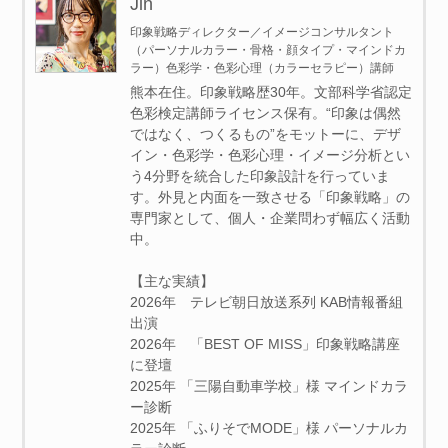
Jin
印象戦略ディレクター／イメージコンサルタント
（パーソナルカラー・骨格・顔タイプ・マインドカ
ラー）色彩学・色彩心理（カラーセラピー）講師
熊本在住。印象戦略歴30年。文部科学省認定
色彩検定講師ライセンス保有。“印象は偶然
ではなく、つくるもの”をモットーに、デザ
イン・色彩学・色彩心理・イメージ分析とい
う4分野を統合した印象設計を行っていま
す。外見と内面を一致させる「印象戦略」の
専門家として、個人・企業問わず幅広く活動
中。
【主な実績】
2026年 テレビ朝日放送系列 KAB情報番組
出演
2026年 「BEST OF MISS」印象戦略講座
に登壇
2025年 「三陽自動車学校」様 マインドカラ
ー診断
2025年 「ふりそでMODE」様 パーソナルカ